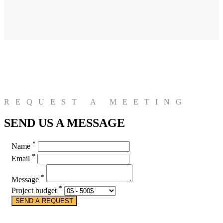
REQUEST A MEETING
SEND US A MESSAGE
*
Name
*
Email
*
Message
*
Project budget