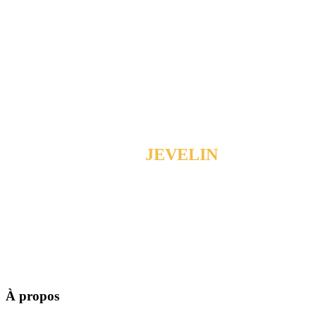
START USING
JEVELIN
TODAY!
PURCHASE THEME
À propos