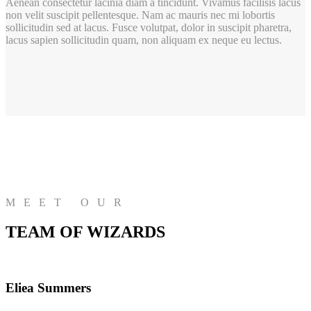
Aenean consectetur lacinia diam a tincidunt. Vivamus facilisis lacus
non velit suscipit pellentesque. Nam ac mauris nec mi lobortis
sollicitudin sed at lacus. Fusce volutpat, dolor in suscipit pharetra,
lacus sapien sollicitudin quam, non aliquam ex neque eu lectus.
MEET OUR
TEAM OF WIZARDS
Eliea Summers